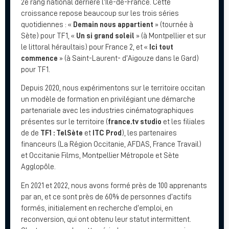
2e rang national derrière l’Île-de-France. Cette
croissance repose beaucoup sur les trois séries
quotidiennes : «
Demain nous appartient
» (tournée à
Sète) pour TF1, «
Un si grand soleil
» (à Montpellier et sur
le littoral héraultais) pour France 2, et «
Ici tout
commence
» (à Saint-Laurent- d’Aigouze dans le Gard)
pour TF1.
Depuis 2020, nous expérimentons sur le territoire occitan
un modèle de formation en privilégiant une démarche
partenariale avec les industries cinématographiques
présentes sur le territoire (
france.tv studio
et les filiales
de de
TF1 : TelSète
et
ITC Prod
), les partenaires
financeurs (La Région Occitanie, AFDAS, France Travail)
et Occitanie Films, Montpellier Métropole et Sète
Agglopôle.
En 2021 et 2022, nous avons formé près de 100 apprenants
par an, et ce sont près de 60% de personnes d’actifs
formés, initialement en recherche d’emploi, en
reconversion, qui ont obtenu leur statut intermittent.