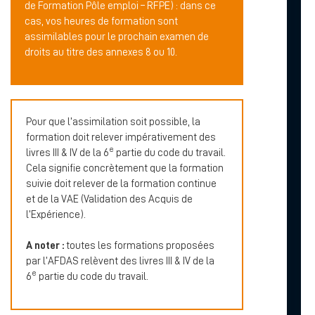
de Formation Pôle emploi – RFPE) : dans ce
cas, vos heures de formation sont
assimilables pour le prochain examen de
droits au titre des annexes 8 ou 10.
Pour que l’assimilation soit possible, la
formation doit relever impérativement des
e
livres III & IV de la 6
partie du code du travail.
Cela signifie concrètement que la formation
suivie doit relever de la formation continue
et de la VAE (Validation des Acquis de
l’Expérience).
A noter :
toutes les formations proposées
par l’AFDAS relèvent des livres III & IV de la
e
6
partie du code du travail.