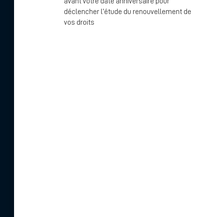
avant votre date anniversaire pour
déclencher l’étude du renouvellement de
vos droits