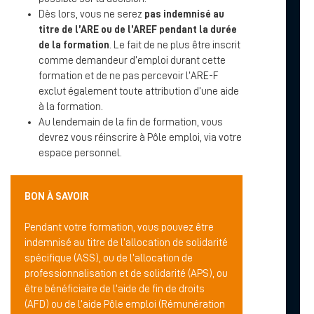
Dès lors, vous ne serez
pas indemnisé au
titre de l’ARE ou de l’AREF pendant la durée
de la formation
. Le fait de ne plus être inscrit
comme demandeur d’emploi durant cette
formation et de ne pas percevoir l’ARE-F
exclut également toute attribution d’une aide
à la formation.
Au lendemain de la fin de formation, vous
devrez vous réinscrire à Pôle emploi, via votre
espace personnel.
BON À SAVOIR
Pendant votre formation, vous pouvez être
indemnisé au titre de l’allocation de solidarité
spécifique (ASS), ou de l’allocation de
professionnalisation et de solidarité (APS), ou
être bénéficiaire de l’aide de fin de droits
(AFD) ou de l’aide Pôle emploi (Rémunération