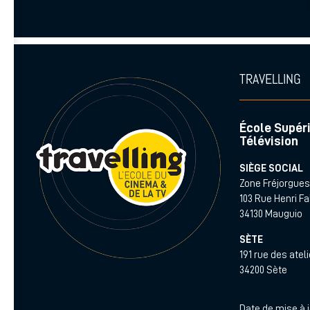
TRAVELLING
École Supéri
Télévision
SIÈGE SOCIAL
Zone Fréjorgue
103 Rue Henri F
34130 Mauguio
SÈTE
191 rue des atel
34200 Sète
Date de mise à jo