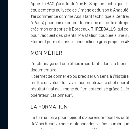
Après le BAC, j’ai effectué un BTS option technique d’i
équipements au lycée de l’image et du son à Angoulê
J’ai commencé comme Assistant technique à Centrevil
à Paris) pour finir directeur technique de cette entrepri
créé mon entreprise à Bordeaux, THREEBALLS, qui co
pour l’accueil des clients. Ma station couplée à une 
Element permet aussi d’accueillir de gros projet en 4K
MON MÉTIER
L’étalonnage est une étape importante dans la fabricat
documentaire,…
Il permet de donner et/ou préciser un sens à l’histoire 
mettre en valeur le travail accompli par le chef opérat
résultat final de l’image du film est réalisé grâce à l
opérateur-Etalonneur”.
LA FORMATION
La formation a pour objectif d’apprendre tous les outils
DaVinci Resolve pour étalonner des vidéos numériq