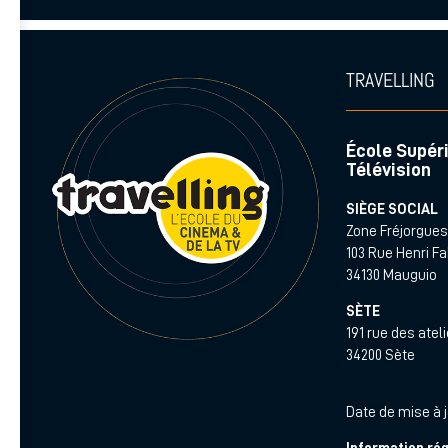
TRAVELLING
École Supéri
Télévision
SIÈGE SOCIAL
Zone Fréjorgue
103 Rue Henri F
34130 Mauguio
SÈTE
191 rue des atel
34200 Sète
Date de mise à jo